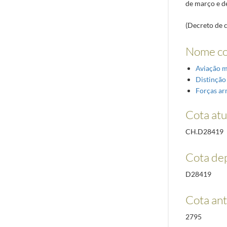
de março e d
(Decreto de 
Nome c
Aviação m
Distinção
Forças a
Cota atu
CH.D28419
Cota de
D28419
Cota ant
2795