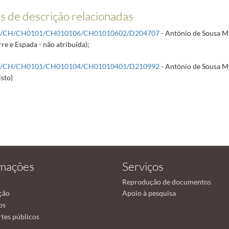
 de descrição relacionadas
R/CH/CH0101/CH010106/CH01010602/D204707
- António de Sousa M
rre e Espada - não atribuída);
R/CH/CH0101/CH010104/CH01010401/D210992
- António de Sousa M
isto)
rmações
Serviços
Reprodução de documentos
ção
Apoio à pesquisa
os
tes públicos