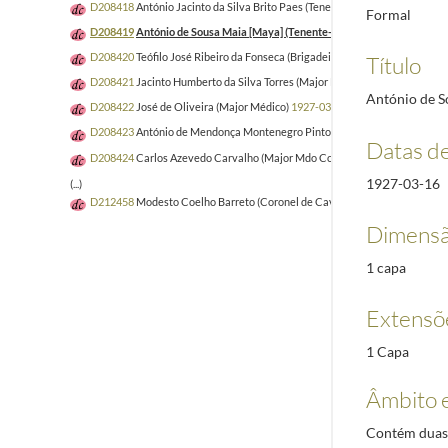
D208418
António Jacinto da Silva Brito Paes (Tenente-Coronel da Aeronáu
Formal
D208419
António de Sousa Maia [Maya] (Tenente-Coronel da Aeronáutica
D208420
Teófilo José Ribeiro da Fonseca (Brigadeiro de Cavalaria na situa
Título
D208421
Jacinto Humberto da Silva Torres (Major Médico de Infantaria)
19
António de S
D208422
José de Oliveira (Major Médico)
1927-03-26/1927-12-21
D208423
António de Mendonça Montenegro Pinto de Sousa (Coronel Médi
Datas d
D208424
Carlos Azevedo Carvalho (Major Mdo Corpo do Estado Maior)
19
1927-03-16
(...)
D212458
Modesto Coelho Barreto (Coronel de Cavalaria)
1921-03-01/192
Dimensã
1 capa
Extensõ
1 Capa
Âmbito 
Contém duas 