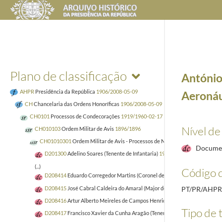
Plano de classificação
António
AHPR
Presidência da República
1906/2008-05-09
Aeronáu
CH
Chancelaria das Ordens Honoríficas
1906/2008-05-09
CH0101
Processos de Condecorações
1919/1960-02-17
Nível de
CH010103
Ordem Militar de Avis
1896/1896
CH01010301
Ordem Militar de Avis - Processos de Nacionais
1920
Docume
D201300
Adelino Soares (Tenente de Infantaria)
1935-03-20/1938-02-23
(...)
Código d
D208414
Eduardo Corregedor Martins (Coronel de Engenharia)
1922-03-2
D208415
José Cabral Caldeira do Amaral (Major de Engenharia)
1927-03-2
PT/PR/AHP
D208416
Artur Alberto Meireles de Campos Henriques (Major de Engenhar
Tipo de t
D208417
Francisco Xavier da Cunha Aragão (Tenente-Coronel da Aeronáut