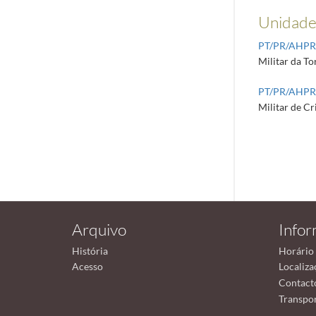
Unidades
PT/PR/AHP
Militar da To
PT/PR/AHP
Militar de Cr
Arquivo
Info
História
Horário
Acesso
Localiza
Contact
Transpor