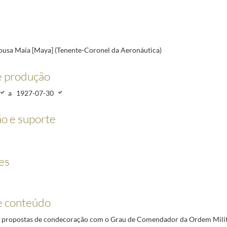
tica)
1927-02-24/1927-07-30
)
1927-03-16/1927-07-30
ção de reserva)
1927-02-24/1943-09-06
27-01-21/1927-12-31
ousa Maia [Maya] (Tenente-Coronel da Aeronáutica)
co)
1927-06-12/1940-09-21
e produção
27-03-26/1940-08-26
a
1927-07-30
1-07-19
o e suporte
es
e conteúdo
propostas de condecoração com o Grau de Comendador da Ordem Milita