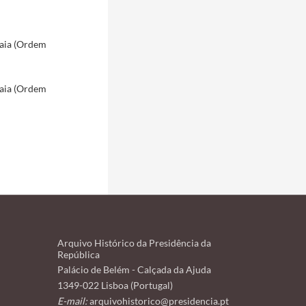
aia (Ordem
aia (Ordem
Arquivo Histórico da Presidência da
República
Palácio de Belém - Calçada da Ajuda
1349-022 Lisboa (Portugal)
E-mail:
arquivohistorico@presidencia.pt