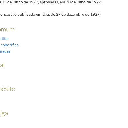
e 25 de junho de 1927, aprovadas, em 30 de julho de 1927.
concessão publicado em D.G. de 27 de dezembro de 1927)
omum
ilitar
 honorífica
rmadas
al
pósito
iga