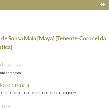
 de Sousa Maia [Maya] (Tenente-Coronel da
tica)
 descrição
nto composto
e referência
2/1944-11-07
1/1927-10-05
R-CH/CH0101-CH010103/CH01010301/D208419
ia)
1927-03-21/1927-07-30
ítulo
ica)
1927-02-24/1927-07-30