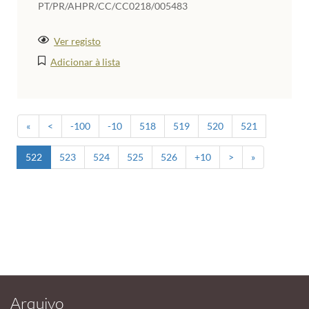
PT/PR/AHPR/CC/CC0218/005483
Ver registo
Adicionar à lista
«
<
-100
-10
518
519
520
521
522
523
524
525
526
+10
>
»
Arquivo