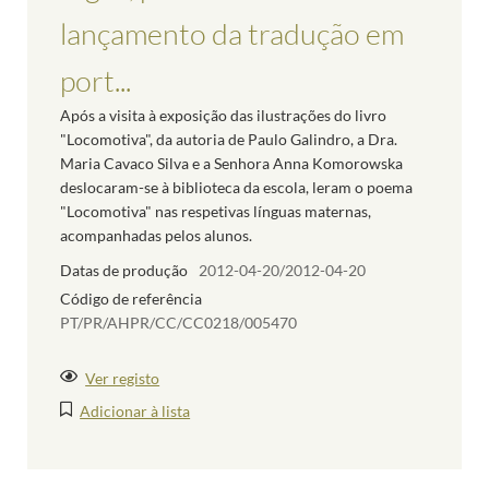
lançamento da tradução em
port...
Após a visita à exposição das ilustrações do livro
"Locomotiva", da autoria de Paulo Galindro, a Dra.
Maria Cavaco Silva e a Senhora Anna Komorowska
deslocaram-se à biblioteca da escola, leram o poema
"Locomotiva" nas respetivas línguas maternas,
acompanhadas pelos alunos.
Datas de produção
2012-04-20/2012-04-20
Código de referência
PT/PR/AHPR/CC/CC0218/005470
Ver registo
Adicionar à lista