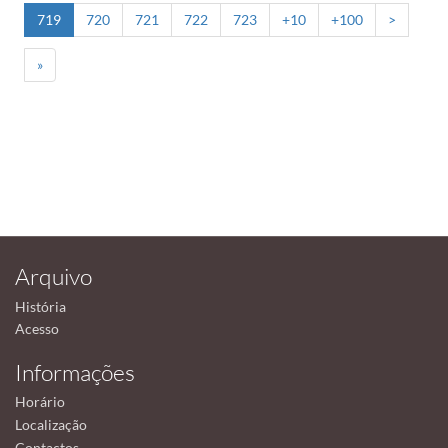
719
720
721
722
723
+10
+100
>
»
Arquivo
História
Acesso
Informações
Horário
Localização
Contactos