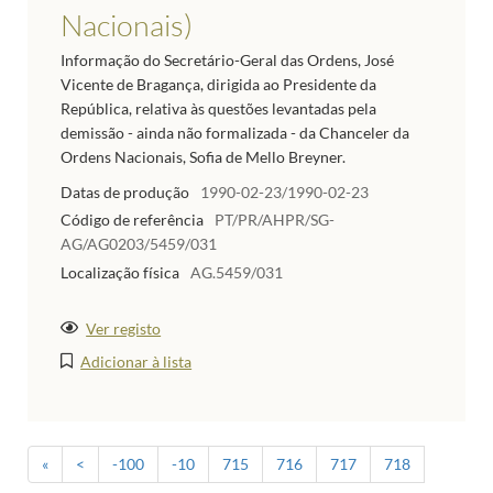
Nacionais)
Informação do Secretário-Geral das Ordens, José
Vicente de Bragança, dirigida ao Presidente da
República, relativa às questões levantadas pela
demissão - ainda não formalizada - da Chanceler da
Ordens Nacionais, Sofia de Mello Breyner.
Datas de produção
1990-02-23/1990-02-23
Código de referência
PT/PR/AHPR/SG-
AG/AG0203/5459/031
Localização física
AG.5459/031
Ver registo
Adicionar à lista
«
<
-100
-10
715
716
717
718