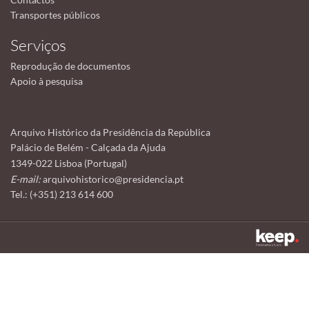
Transportes públicos
Serviços
Reprodução de documentos
Apoio à pesquisa
Arquivo Histórico da Presidência da República
Palácio de Belém - Calçada da Ajuda
1349-022 Lisboa (Portugal)
E-mail:
arquivohistorico@presidencia.pt
Tel.: (+351) 213 614 600
Este sítio utiliza cookies para tornar a sua utilização mais agradável.
Ao continuar a utilizá-lo reconhece e aceita a nossa
política de cookies