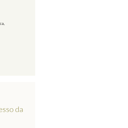
ca,
esso da