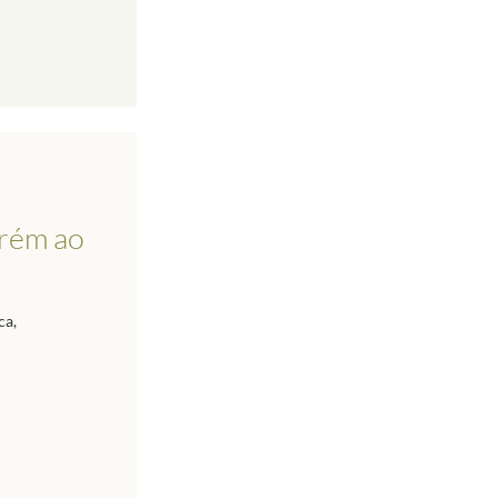
arém ao
ca,