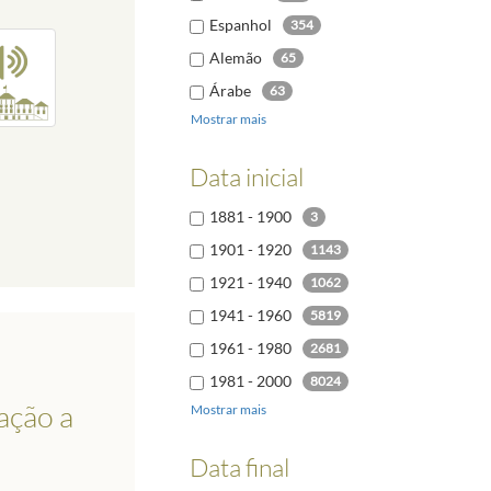
Espanhol
354
Alemão
65
Árabe
63
Mostrar mais
Italiano
46
Polaco
30
Data inicial
Búlgaro
24
1881 - 1900
3
Russo
23
1901 - 1920
1143
1921 - 1940
1062
1941 - 1960
5819
1961 - 1980
2681
1981 - 2000
8024
ação a
Mostrar mais
2001 - 2020
9659
2021 - 2040
6
Data final