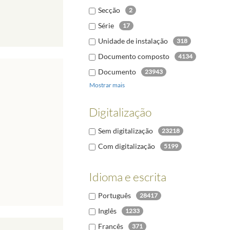
Secção
2
Série
17
Unidade de instalação
318
Documento composto
4134
Documento
23943
Mostrar mais
Digitalização
Sem digitalização
23218
Com digitalização
5199
Idioma e escrita
Português
28417
Inglês
1233
Francês
371