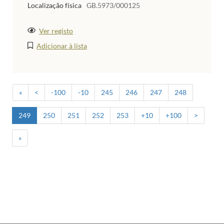
Localização física
GB.5973/000125
Ver registo
Adicionar à lista
«
<
-100
-10
245
246
247
248
249
250
251
252
253
+10
+100
>
»