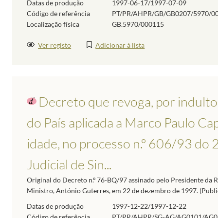
Datas de produção
1997-06-17/1997-07-09
Código de referência
PT/PR/AHPR/GB/GB0207/5970/0
Localização física
GB.5970/000115
Ver registo
Adicionar à lista
Decreto que revoga, por indulto
do País aplicada a Marco Paulo Ca
idade, no processo n.º 606/93 do 2
Judicial de Sin...
Original do Decreto n.º 76-BQ/97 assinado pelo Presidente da 
Ministro, António Guterres, em 22 de dezembro de 1997. (Publicad
Datas de produção
1997-12-22/1997-12-22
Código de referência
PT/PR/AHPR/SG-AG/AG0101/AG0