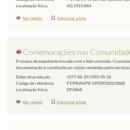
Localização física
AG.1915/064
Ver registo
Adicionar à lista
Comemorações nas Comunidade
Processo de expediente trocado com a Sub-comissão / Consulado
documentação é constituída po cópias remetidas pelos serviço
Datas de produção
1977-06-29/1992-05-26
Código de referência
PT/PR/AHPR-DP/DP0202/0868
Localização física
DP.0868
Ver registo
Adicionar à lista