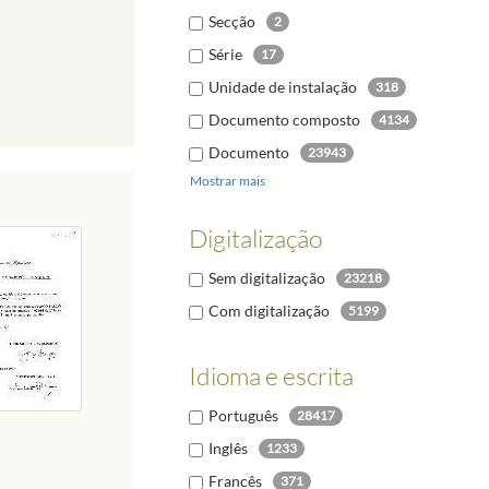
Secção
2
Série
17
Unidade de instalação
318
Documento composto
4134
Documento
23943
Mostrar mais
Digitalização
Sem digitalização
23218
Com digitalização
5199
Idioma e escrita
Português
28417
Inglês
1233
Francês
371