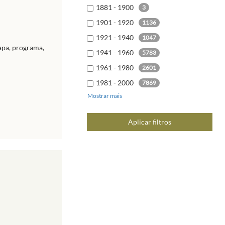
1881 - 1900
3
1901 - 1920
1136
1921 - 1940
1047
capa, programa,
1941 - 1960
5783
1961 - 1980
2601
1981 - 2000
7869
Mostrar mais
2001 - 2020
9678
2021 - 2040
6
Aplicar filtros