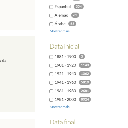
Espanhol
354
Alemão
65
Árabe
63
Mostrar mais
Italiano
46
Polaco
30
Data inicial
Búlgaro
24
1881 - 1900
3
Russo
23
e da
1901 - 1920
1143
1921 - 1940
1062
1941 - 1960
5819
1961 - 1980
2681
1981 - 2000
8024
Mostrar mais
2001 - 2020
9659
2021 - 2040
6
Data final