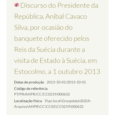
Discurso do Presidente da
República, Aníbal Cavaco
Silva, por ocasião do
banquete oferecido pelos
Reis da Suécia durante a
visita de Estado à Suécia, em
Estocolmo, a 1 outubro 2013
Datas de produção
2013-10-01/2013-10-01
Código de referência
PT/PR/AHPR/CC/CC0219/000632
Localização física
3\\pr.local\Groupdata\SGDA-
Arquivo\AHPR\CC\CC02\CC0219\000632