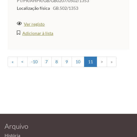
PT/PR/AHPR/GB/GB0207/0502/1353
Localização física
GB.502/1353
Ver registo
Adicionar à lista
«
<
-10
7
8
9
10
11
>
»
Arquivo
História