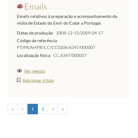
Emails
Emails relativos à preparação e acompanhamento da
visita de Estado do Emir do Catar a Portugal.
Datas de produção
2008-12-15/2009-04-17
Código de referência
PT/PR/AHPR/CC/CC0206/6347/000007
Localização física
CC.6347/000007
Ver registo
Adicionar à lista
«
<
1
2
>
»