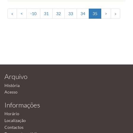
«
<
-10
31
32
33
34
35
>
»
Arquivo
História
Acesso
Informações
Horário
Localização
Contactos