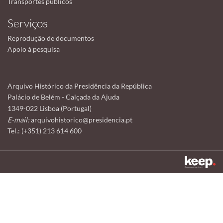
Transportes públicos
Serviços
Reprodução de documentos
Apoio à pesquisa
Arquivo Histórico da Presidência da República
Palácio de Belém - Calçada da Ajuda
1349-022 Lisboa (Portugal)
E-mail:
arquivohistorico@presidencia.pt
Tel.: (+351) 213 614 600
Este sítio utiliza cookies para tornar a sua utilização mais agradável.
Ao continuar a utilizá-lo reconhece e aceita a nossa
política de cookies
Aceitar