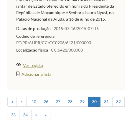
jantar de Estado oferecido em honra do Presidente da
República de Moçambique e Senhora Isaura Nyusi, no
Palácio Nacional da Ajuda, a 16 de julho de 2015.
Datas de produção
2015-07-16/2015-07-16
Código de referência
PT/PR/AHPR/CC/CC0206/6421/000003
Localização física
CC.6421/000003
Ver registo
Adicionar à lista
«
<
-10
26
27
28
29
30
31
32
33
34
>
»