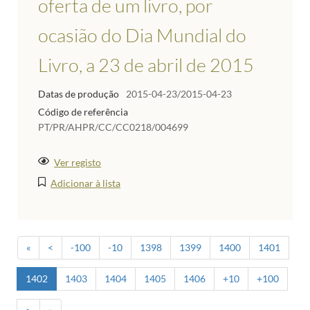
oferta de um livro, por
ocasião do Dia Mundial do
Livro, a 23 de abril de 2015
Datas de produção
2015-04-23/2015-04-23
Código de referência
PT/PR/AHPR/CC/CC0218/004699
Ver registo
Adicionar à lista
«
<
-100
-10
1398
1399
1400
1401
1402
1403
1404
1405
1406
+10
+100