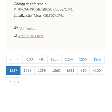
Código de referência
PT/PR/AHPR/GB/GB0207/0502/1741
Localização física
GB.502/1741
Ver registo
Adicionar à lista
«
<
-100
-10
1253
1254
1255
1256
1257
1258
1259
1260
1261
+10
+100
>
»