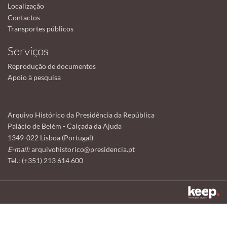
Localização
Contactos
Transportes públicos
Serviços
Reprodução de documentos
Apoio à pesquisa
Arquivo Histórico da Presidência da República
Palácio de Belém - Calçada da Ajuda
1349-022 Lisboa (Portugal)
E-mail:
arquivohistorico@presidencia.pt
Tel.: (+351) 213 614 600
Este sítio utiliza cookies para tornar a sua utilização mais agradável.
Ao continuar a utilizá-lo reconhece e aceita a nossa
política de cookies