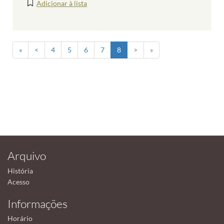
Adicionar à lista
«
<
4
5
6
7
8
>
»
Arquivo
História
Acesso
Informações
Horário