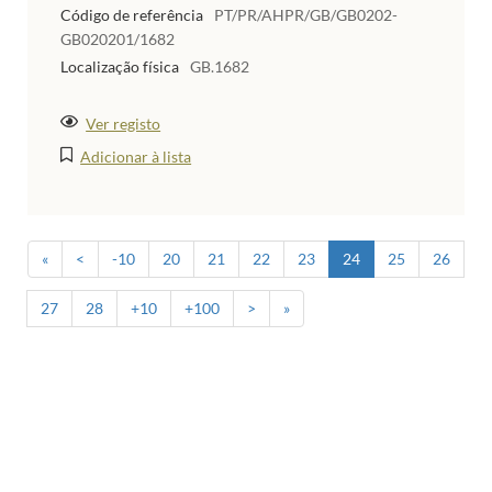
Código de referência
PT/PR/AHPR/GB/GB0202-
GB020201/1682
Localização física
GB.1682
Ver registo
Adicionar à lista
«
<
-10
20
21
22
23
24
25
26
27
28
+10
+100
>
»