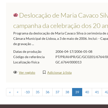
Deslocação de Maria Cavaco Silv
campanha da celebração dos 20 a
Programa da deslocação de Maria Cavaco Silva à cerimónia de
Câmara Municipal de Lisboa, a 3 de maio de 2006. Inclui: - Ca
de gravação ...
Datas de produção
2006-04-17/2006-05-08
Código de referência
PT/PR/AHPR/GC/GC0201/6764/0
Localização física
GC.6764/000013
Ver registo
Adicionar à lista
«
<
-10
35
36
37
38
39
40
41
4