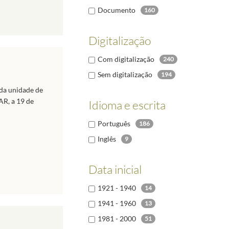
Documento
160
Digitalização
Com digitalização
240
Sem digitalização
194
da unidade de
AR, a 19 de
Idioma e escrita
Português
186
Inglês
9
Data inicial
1921 - 1940
14
1941 - 1960
13
1981 - 2000
51