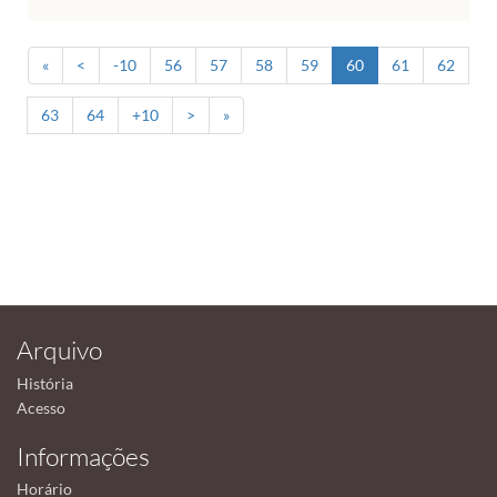
«
<
-10
56
57
58
59
60
61
62
63
64
+10
>
»
Arquivo
História
Acesso
Informações
Horário