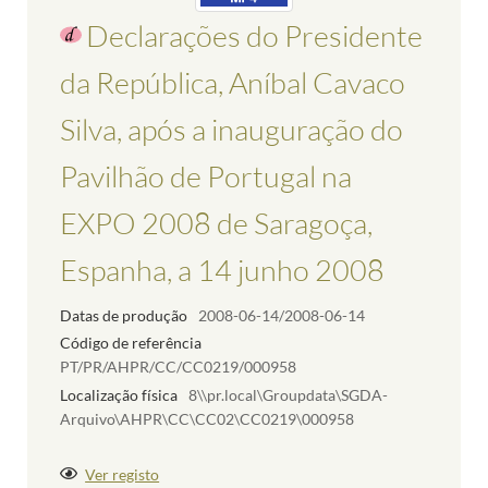
Declarações do Presidente
da República, Aníbal Cavaco
Silva, após a inauguração do
Pavilhão de Portugal na
EXPO 2008 de Saragoça,
Espanha, a 14 junho 2008
Datas de produção
2008-06-14/2008-06-14
Código de referência
PT/PR/AHPR/CC/CC0219/000958
Localização física
8\\pr.local\Groupdata\SGDA-
Arquivo\AHPR\CC\CC02\CC0219\000958
Ver registo