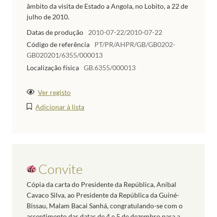
âmbito da visita de Estado a Angola, no Lobito, a 22 de
julho de 2010.
Datas de produção
2010-07-22/2010-07-22
Código de referência
PT/PR/AHPR/GB/GB0202-
GB020201/6355/000013
Localização física
GB.6355/000013
Ver registo
Adicionar à lista
Convite
Cópia da carta do Presidente da República, Aníbal
Cavaco Silva, ao Presidente da República da Guiné-
Bissau, Malam Bacai Sanhá, congratulando-se com o
assentimento das datas de 4 e 5 de dezembro para a