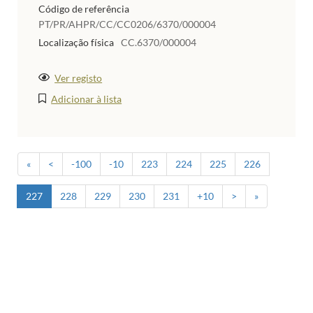
Código de referência
PT/PR/AHPR/CC/CC0206/6370/000004
Localização física
CC.6370/000004
Ver registo
Adicionar à lista
«
<
-100
-10
223
224
225
226
227
228
229
230
231
+10
>
»