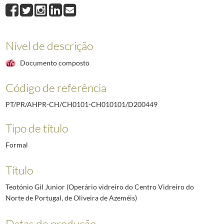
D200449
Teotónio Gil Junior (Operário vidreiro do Centro Vidreiro do Nort
D200450
João da Silva Felix (Contramestre da Fábrica de conservas de S. Fran
D200451
João Martins (Encarregado da Latoaria Mecânica, Lda., de Lisboa)
1
D200452
Feliciano d´Almeida (Contramestre da Fábrica Cerâmica de Oliveira
Nível de descrição
D200453
Alice Encarnação Santos Barros (Encarregada da oficina de Fanny B
Documento composto
D200454
Epifânio Francisco de Almeida (Encarregado da oficina de Fanny Bue
(...)
Código de referência
D211817
Arnaldo dos Santos Malho (Professor da Escola Industria e Comerci
PT/PR/AHPR-CH/CH0101-CH010101/D200449
Tipo de título
Formal
Título
Teotónio Gil Junior (Operário vidreiro do Centro Vidreiro do
Norte de Portugal, de Oliveira de Azeméis)
Datas de produção