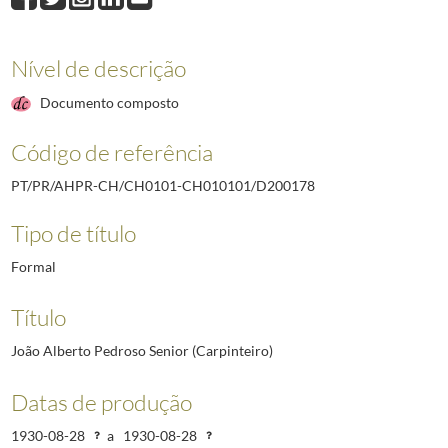
D200178
João Alberto Pedroso Senior (Carpinteiro)
1930-08-28/1930-08-2
D200179
João José Mirones (Contador de sal e Estivador)
1958-04-08
D200180
Francisco Xavier (Soldador)
Nível de descrição
D200181
João Prazeres Palhão (Soldador)
Documento composto
D200182
João Matia Lopes "da Balbina" (Pedreiro)
1958-04-08
D200183
Joaquim José "Bumbo" (Marítimo, de Setúbal)
1958-04-08
Código de referência
(...)
D211817
Arnaldo dos Santos Malho (Professor da Escola Industria e Comerci
PT/PR/AHPR-CH/CH0101-CH010101/D200178
Tipo de título
Formal
Título
João Alberto Pedroso Senior (Carpinteiro)
Datas de produção
1930-08-28
a
1930-08-28