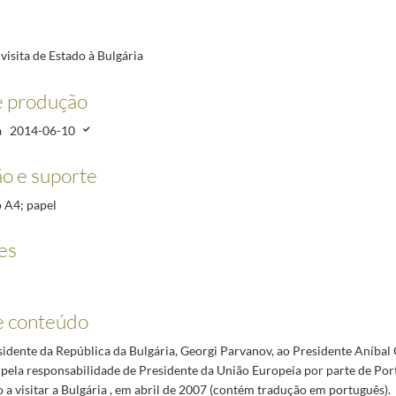
visita de Estado à Bulgária
-16/2015-06-18
e produção
a
2014-06-10
-18
o e suporte
o A4; papel
es
e conteúdo
idente da República da Bulgária, Georgi Parvanov, ao Presidente Aníbal 
 pela responsabilidade de Presidente da União Europeia por parte de Port
a visitar a Bulgária , em abril de 2007 (contém tradução em português).