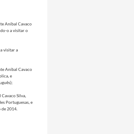
nte Aníbal Cavaco
do-o a visitar o
 visitar a
ente Aníbal Cavaco
lica, e
uguês);
l Cavaco Silva,
es Portuguesas, e
o de 2014.