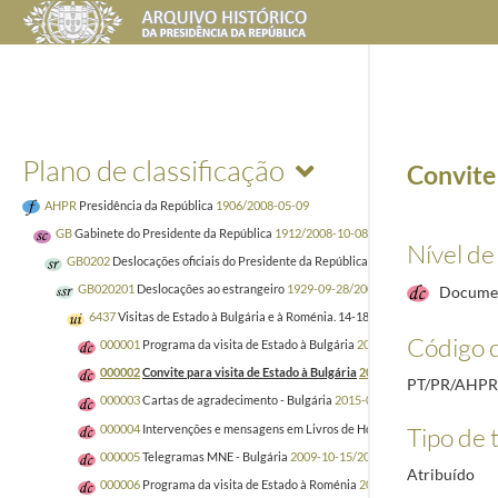
Plano de classificação
Convite 
AHPR
Presidência da República
1906/2008-05-09
GB
Gabinete do Presidente da República
1912/2008-10-08
Nível de
GB0202
Deslocações oficiais do Presidente da República
1928-05-28/2008-10-0
GB020201
Deslocações ao estrangeiro
1929-09-28/2008-10-08
Docume
6437
Visitas de Estado à Bulgária e à Roménia. 14-18 Junho 2015
2006-04/20
Código d
000001
Programa da visita de Estado à Bulgária
2015-06-14/2015-06-16
000002
Convite para visita de Estado à Bulgária
2013-04/2014-06-10
PT/PR/AHPR
000003
Cartas de agradecimento - Bulgária
2015-06-22/2015-07-20
000004
Intervenções e mensagens em Livros de Honra - Bulgária
2015-06-
Tipo de t
000005
Telegramas MNE - Bulgária
2009-10-15/2015-06-24
Atribuído
000006
Programa da visita de Estado à Roménia
2015-06-16/2015-06-18