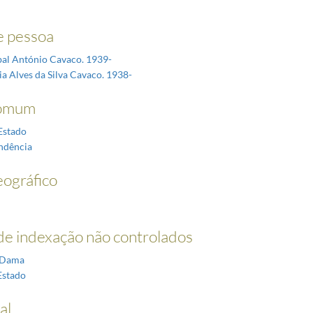
 pessoa
íbal António Cavaco. 1939-
ia Alves da Silva Cavaco. 1938-
omum
Estado
ndência
ográfico
e indexação não controlados
-Dama
Estado
al