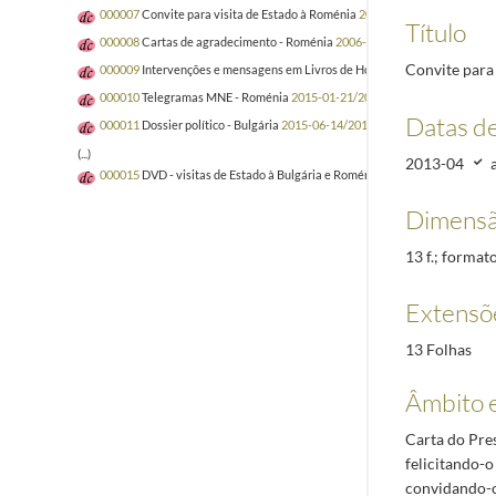
000007
Convite para visita de Estado à Roménia
2006-04/2015-02
Título
000008
Cartas de agradecimento - Roménia
2006-06-22/2015-06-24
Convite para 
000009
Intervenções e mensagens em Livros de Honra - Roménia
2015-06
000010
Telegramas MNE - Roménia
2015-01-21/2015-06-23
Datas d
000011
Dossier político - Bulgária
2015-06-14/2015-06-16
(...)
2013-04
000015
DVD - visitas de Estado à Bulgária e Roménia
2015-06-14/2015-06
Dimensã
13 f.; format
Extensõ
13 Folhas
Âmbito 
Carta do Pres
felicitando-o
convidando-o 