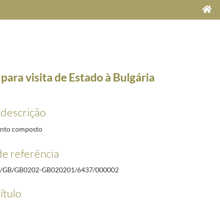
para visita de Estado à Bulgária
 descrição
8
nto composto
15-07-20
e referência
/GB/GB0202-GB020201/6437/000002
14/2015-06-16
ítulo