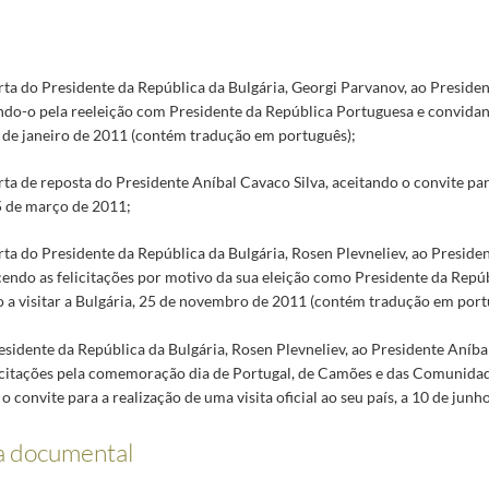
rta do Presidente da República da Bulgária, Georgi Parvanov, ao Preside
tando-o pela reeleição com Presidente da República Portuguesa e convidan
6 de janeiro de 2011 (contém tradução em português);
rta de reposta do Presidente Aníbal Cavaco Silva, aceitando o convite para
15 de março de 2011;
rta do Presidente da República da Bulgária, Rosen Plevneliev, ao Presid
cendo as felicitações por motivo da sua eleição como Presidente da Repúb
 a visitar a Bulgária, 25 de novembro de 2011 (contém tradução em port
esidente da República da Bulgária, Rosen Plevneliev, ao Presidente Aníba
icitações pela comemoração dia de Portugal, de Camões e das Comunidad
 convite para a realização de uma visita oficial ao seu país, a 10 de junh
a documental