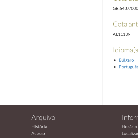
GB.6437/00
Cota ant
AI.11139
Idioma(s
Búlgaro
Portuguê
Arquivo
Info
História
Horário
Acesso
Localiza