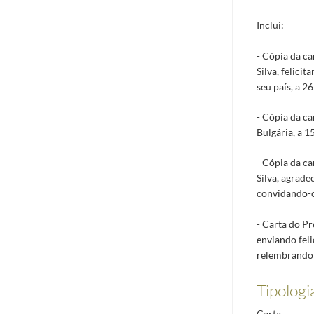
Inclui:
- Cópia da ca
Silva, felici
seu país, a 2
- Cópia da ca
Bulgária, a 
- Cópia da ca
Silva, agrade
convidando-o
- Carta do Pr
enviando fel
relembrando o
Tipologi
Carta