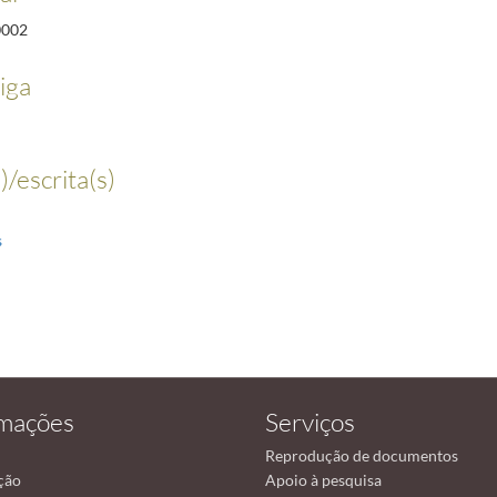
0002
iga
)/escrita(s)
s
rmações
Serviços
Reprodução de documentos
ção
Apoio à pesquisa