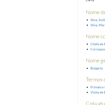
Nome de
Silva, An
Silva, Mar
Nome c
Chefe de 
Correspo
Nome ge
Bulgária
Termos d
Primeira
Visita de 
Cota atu