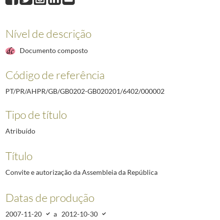
000008
Telegramas MNE
2012-01-18/2012-11-14
000009
Dossier de informação I
2012-11-16/2012-11-17
Nível de descrição
000010
Dossier de informação II
2012-11-16/2012-11-17
000011
Pasta de documentação entregue na XXII Cimeira Ibero-Americana
Documento composto
000012
Programa do ato inaugural da XXII Cimeira Ibero-Americana de Che
000004
Discurso do Presidente Aníbal Cavaco Silva na XXII Cimeira Ibero
Código de referência
PT/PR/AHPR/GB/GB0202-GB020201/6402/000002
Tipo de título
Atribuído
Título
Convite e autorização da Assembleia da República
Datas de produção
2007-11-20
a
2012-10-30