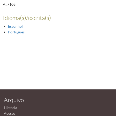
AI.7108
Idioma(s)/escrita(s)
Espanhol
Português
Arquivo
História
Acesso