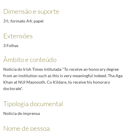
Dimensão e suporte
3 f.; formato A4; papel
Extensões
3 Folhas
Âmbito e conteúdo
Notícia do Irish Times intitulada "To receive an honorary degree
from an institution such as this is very meaningful indeed. Tha Aga
Khan at NUI Maynooth, Co Kildare, to receive his honorary
doctorate".
Tipologia documental
Notícia de imprensa
Nome de pessoa