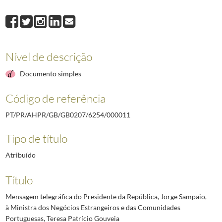
000011
Mensagem telegráfica do Presidente da República, Jorge Sampaio, à
000012
Mensagem telegráfica do Presidente da República, Jorge Sampaio, à
000013
Cartão de agradecimento da família de Sophia de Mello Breyner And
000014
Cartão de agradecimento de Maria Luísa Vicente Mendes e Fernando
Nível de descrição
000016
Telegrama do Presidente da República, Jorge Sampaio, aos filhos de 
Documento simples
Código de referência
PT/PR/AHPR/GB/GB0207/6254/000011
Tipo de título
Atribuído
Título
Mensagem telegráfica do Presidente da República, Jorge Sampaio,
à Ministra dos Negócios Estrangeiros e das Comunidades
Portuguesas, Teresa Patrício Gouveia