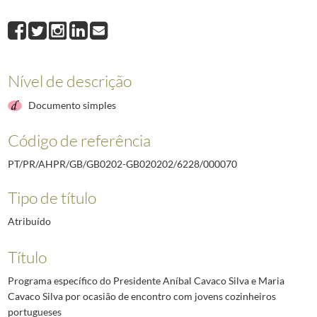
000069
Programa específico do Presidente Aníbal Cavaco Silva por ocasi
000070
Programa específico do Presidente Aníbal Cavaco Silva e Maria C
000071
Programa específico do Presidente Aníbal Cavaco Silva por ocasi
000072
Programa específico do Presidente Aníbal Cavaco Silva por ocasi
Nível de descrição
000073
Programa específico do Presidente Aníbal Cavaco Silva por ocasi
000074
Programa específico do Presidente Aníbal Cavaco Silva por ocasi
Documento simples
000076
Programa específico do Presidente Aníbal Cavaco Silva e Maria Ca
(...)
Código de referência
000133
Programa específico do Presidente Aníbal Cavaco Silva por ocasi
PT/PR/AHPR/GB/GB0202-GB020202/6228/000070
Tipo de título
Atribuído
Título
Programa específico do Presidente Aníbal Cavaco Silva e Maria
Cavaco Silva por ocasião de encontro com jovens cozinheiros
portugueses