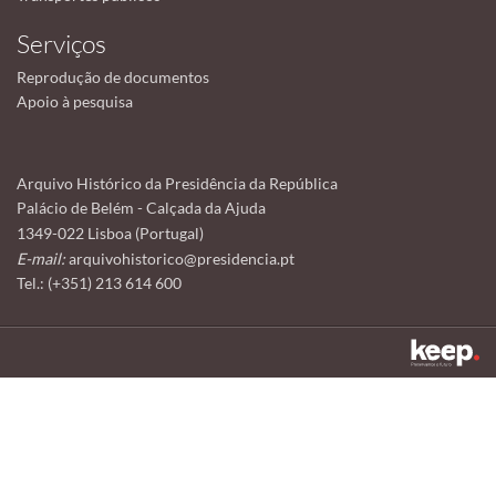
Serviços
Reprodução de documentos
Apoio à pesquisa
Arquivo Histórico da Presidência da República
Palácio de Belém - Calçada da Ajuda
1349-022 Lisboa (Portugal)
E-mail:
arquivohistorico@presidencia.pt
Tel.: (+351) 213 614 600
Este sítio utiliza cookies para tornar a sua utilização mais agradável.
Ao continuar a utilizá-lo reconhece e aceita a nossa
política de cookies
Aceitar