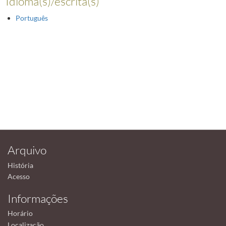
Idioma(s)/escrita(s)
Português
Arquivo
História
Acesso
Informações
Horário
Localização