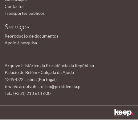
Contactos
Transportes públicos
Serviços
Reprodução de documentos
Apoio à pesquisa
Arquivo Histórico da Presidência da República
Palácio de Belém - Calçada da Ajuda
1349-022 Lisboa (Portugal)
E-mail:
arquivohistorico@presidencia.pt
Tel.: (+351) 213 614 600
Este sítio utiliza cookies para tornar a sua utilização mais agradável.
Ao continuar a utilizá-lo reconhece e aceita a nossa
política de cookies