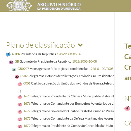
Plano de classificação
Te
AHPR
Presidência da República
1906/2008-05-09
Ca
GB
Gabinete do Presidente da República
1912/2008-10-08
Cr
GB0207
Mensagens de felicitações e condolências
1946-01-02/2005-04-02
an
0502
Telegramas e ofícios de felicitações, enviados ao Presidente da República
0001
Cartão da direção da União dos Inválidos de Guerra, telegramas do pre
(...)
Ní
1675
Telegrama do Presidente da Câmara Municipal de Matosinhos, Fernando A
1676
Telegrama do Comandante dos Bombeiros Voluntários de Linda-a-Pastora 
1677
Telegrama do Governador Civil de Castelo Branco ao Presidente da Rep
1678
Telegrama do Comandante da Defesa Marítima dos Açores ao Chefe da c
Có
1679
Telegrama do Presidente da Comissão Concelhia da União Nacional de 