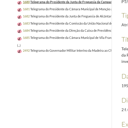
PT
1680
Telegrama do Presidente da Junta de Freguesia da Campanhã, Costa Br
1681
Telegrama do Presidente da Câmara Municipal de Monção ao Presidente
Ti
1682
Telegrama do Presidente da Junta de Freguesia de Alcântara, Botelho 
1683
Telegrama do Presidente da Comissão da União Nacional de Freguesia d
Atr
1684
Telegrama do Presidente da Direção da Caixa de Previdência do Pessoa
Tí
1685
Telegrama do Presidente da Câmara Municipal de Vila Franca de Xira, 
(...)
Tel
2492
Telegrama do Governador Militar Interino da Madeira ao Chefe da Casa M
da 
inv
Da
195
Di
2 f
Ex