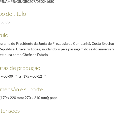
/PR/AHPR/GB/GB0207/0502/1680
ochado, ao Presidente da República, Craveiro Lopes, saudando-o pela passagem do sexto ani
 da República, Craveiro Lopes, saudando-o pela passagem do sexto aniversário da sua inves
po de título
Moniz Sequeira, ao Presidente da República, Craveiro Lopes, saudando-o pela passagem do sex
e Alcântara, Joaquim Pedro Faria, ao Presidente da República, Craveiro Lopes, saudando-o p
ibuído
l da Companhia Carris de Ferro de Lisboa ao Presidente da República, Craveiro Lopes, sauda
tulo
Sousa Nazaré, ao Presidente da República, Craveiro Lopes, saudando-o pela passagem do sexto
egrama do Presidente da Junta de Freguesia da Campanhã, Costa Brochad
ilitar da Presidência da República, felicitando o Presidente da República, Craveiro Lopes, p
República, Craveiro Lopes, saudando-o pela passagem do sexto aniversári
estidura como Chefe de Estado
tas de produção
7-08-09
a
1957-08-12
mensão e suporte
. (170 x 220 mm; 270 x 210 mm); papel
tensões