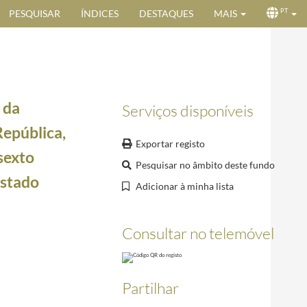
PESQUISAR
ÍNDICES
DESTAQUES
MAIS
PT
 da
Serviços disponíveis
epública,
Exportar registo
sexto
Pesquisar no âmbito deste fundo
Estado
Adicionar à minha lista
Presidente da República, Craveiro Lopes, desejando Feliz Ano Novo
1952-12-30/1953-01-02
os Açores
1957-07-30/1957-08-05
Consultar no telemóvel
ores
1957-07-31/1957-08-06
omo Chefe de Estado
1957-08-03/1957-08-06
s, pela passagem do sexto aniversário da sua investidura como Chefe de Estado e agradecen
Partilhar
ersário da sua investidura como Chefe de Estado
1957-08-09/1957-08-12