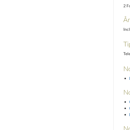
2 F
Âm
Inc
Ti
Tel
No
N
No