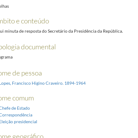
olhas
bito e conteúdo
lui minuta de resposta do Secretário da Presidência da República.
pologia documental
egrama
me de pessoa
Lopes, Francisco Higino Craveiro. 1894-1964
ome comum
Chefe de Estado
Correspondência
Eleição presidencial
me geográfico