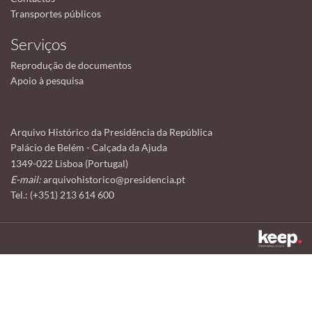
Transportes públicos
Serviços
Reprodução de documentos
Apoio à pesquisa
Arquivo Histórico da Presidência da República
Palácio de Belém - Calçada da Ajuda
1349-022 Lisboa (Portugal)
E-mail:
arquivohistorico@presidencia.pt
Tel.: (+351) 213 614 600
Este sítio utiliza cookies para tornar a sua utilização mais agradável.
Ao continuar a utilizá-lo reconhece e aceita a nossa
política de cookies