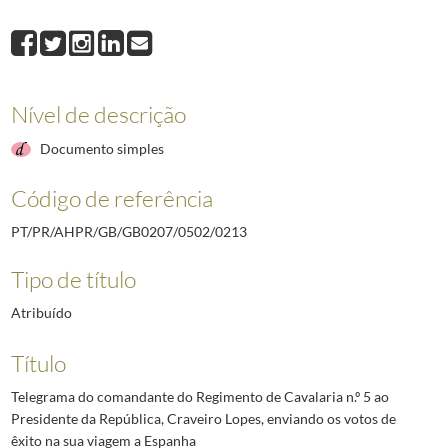
0213
Telegrama do comandante do Regimento de Cavalaria n.º 5 ao President
0214
Telegrama do governador civil de Évora ao Presidente da República, C
0215
Telegrama do governador civil de Vila Real ao Presidente da República
0216
Telegrama da direção da Caixa de Previdência do Pessoal da Companhia
Nível de descrição
0217
Telegrama do presidente da direção do Grémio dos Industriais de Panif
0218
Telegrama do provedor da Misericórdia da Lourinhã ao Presidente da R
Documento simples
(...)
2492
Telegrama do Governador Militar Interino da Madeira ao Chefe da Casa M
Código de referência
PT/PR/AHPR/GB/GB0207/0502/0213
Tipo de título
Atribuído
Título
Telegrama do comandante do Regimento de Cavalaria n.º 5 ao
Presidente da República, Craveiro Lopes, enviando os votos de
êxito na sua viagem a Espanha