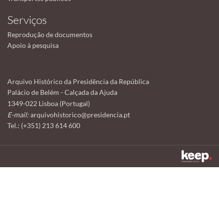
Serviços
Reprodução de documentos
Apoio à pesquisa
Arquivo Histórico da Presidência da República
Palácio de Belém - Calçada da Ajuda
1349-022 Lisboa (Portugal)
E-mail:
arquivohistorico@presidencia.pt
Tel.: (+351) 213 614 600
Este sítio utiliza cookies para tornar a sua utilização mais agradável.
Ao continuar a utilizá-lo reconhece e aceita a nossa
política de cookies
Aceitar