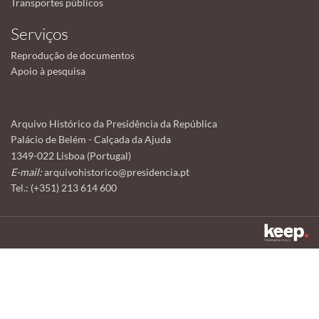
Transportes públicos
Serviços
Reprodução de documentos
Apoio à pesquisa
Arquivo Histórico da Presidência da República
Palácio de Belém - Calçada da Ajuda
1349-022 Lisboa (Portugal)
E-mail:
arquivohistorico@presidencia.pt
Tel.: (+351) 213 614 600
Este sítio utiliza cookies para tornar a sua utilização mais agradável.
Ao continuar a utilizá-lo reconhece e aceita a nossa
política de cookies
Aceitar