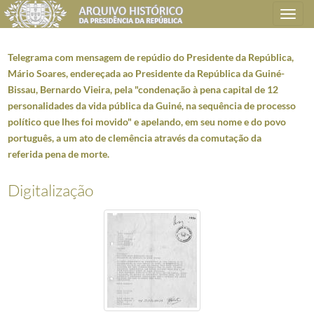
Toggle
navigation
Telegrama com mensagem de repúdio do Presidente da República,
Mário Soares, endereçada ao Presidente da República da Guiné-
Bissau, Bernardo Vieira, pela "condenação à pena capital de 12
Plano de classificação
personalidades da vida pública da Guiné, na sequência de processo
político que lhes foi movido" e apelando, em seu nome e do povo
AHPR
Presidência da República
1906/2008-05-09
português, a um ato de clemência através da comutação da
CC
Casa Civil
1912-08-15/2016-03-09
referida pena de morte.
CC0207
Dossiers de Relações Internacionais
1928-05-05/2005-12-30
5478
Guiné-Bissau - Mensagens; Informação
1977-07-27/2003-06-20
Digitalização
001
Carta do Presidente da República, Ramalho Eanes, dirigida ao Presidente 
(...)
008
Carta do Presidente da República da Guiné-Bissau, João Bernardo Vieira
009
Carta do Presidente da República, Ramalho Eanes, endereçada ao Preside
010
Mensagem do Presidente da República, Ramalho Eanes, endereçada ao Presi
011
Carta do Presidente da República, Mário Soares, endereçada ao President
012
Carta do Presidente da República, Mário Soares, endereçada ao President