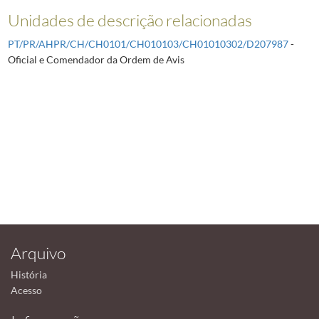
Unidades de descrição relacionadas
PT/PR/AHPR/CH/CH0101/CH010103/CH01010302/D207987
-
Oficial e Comendador da Ordem de Avis
Arquivo
História
Acesso