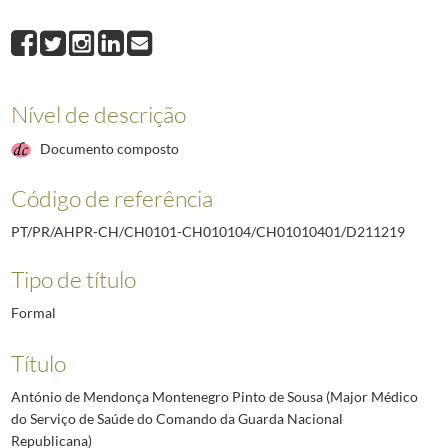
D211218
Leonel de Lima Barreto Xardoné (Capitão Miliciano do Q.E. do S
D211219
António de Mendonça Montenegro Pinto de Sousa (Major Médico
D211220
Manuel Benjamim Rodrigues Coelho (Capitão Miliciano do Serviç
D211221
Amândio Augusto Durão Fialho (Tenente de Infantaria, em serviç
Nível de descrição
D211222
António Maria Camarate de Campos (Tenente de Infantaria em se
D211223
Herculano Cardoso do Amaral (Capitão de Infantaria, em serviço
Documento composto
D211224
Joaquim de Brito das Vinhas Júnior (Tenente de Infantaria, em s
(...)
Código de referência
D212778
D. António dos Reis Rodrigues (Bispo titular de Madarsuma)
2009
PT/PR/AHPR-CH/CH0101-CH010104/CH01010401/D211219
Tipo de título
Formal
Título
António de Mendonça Montenegro Pinto de Sousa (Major Médico
do Serviço de Saúde do Comando da Guarda Nacional
Republicana)