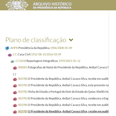
Plano de classificação
AHPR
Presidência da República
1906/2008-05-09
CC
Casa Civil
1912-08-15/2016-03-09
CC0218
Reportagens fotográficas
1959/2021-05-12
000001
Fotografias de Natal do Presidente da República, Aníbal Cavaco Silva 
(...)
003780
O Presidente da República, Aníbal Cavaco Silva, recebe em audiência u
003781
O Presidente da República, Aníbal Cavaco Silva, está presente na Sess
003782
Visita de Estado a Portugal do Emir do Estado do Qatar, Sheikh Hamad B
003783
O Presidente da República, Aníbal Cavaco Silva, condecora o Engenheiro
003784
O Presidente da República, Aníbal Cavaco Silva, recebe em audiência o
003785
O Presidente da República, Aníbal Cavaco Silva, recebe em audiência 