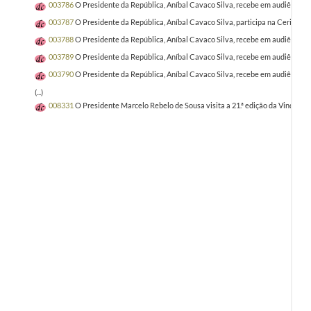
003786
O Presidente da República, Aníbal Cavaco Silva, recebe em audiência o 
003787
O Presidente da República, Aníbal Cavaco Silva, participa na Cerimóni
003788
O Presidente da República, Aníbal Cavaco Silva, recebe em audiência u
003789
O Presidente da República, Aníbal Cavaco Silva, recebe em audiência a 
003790
O Presidente da República, Aníbal Cavaco Silva, recebe em audiência 
(...)
008331
O Presidente Marcelo Rebelo de Sousa visita a 21.ª edição da Vindour