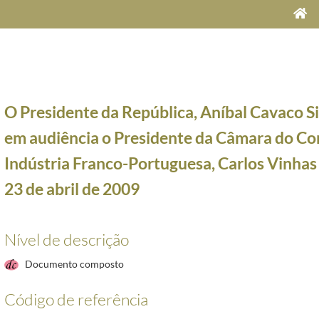
O Presidente da República, Aníbal Cavaco Si
em audiência o Presidente da Câmara do Co
Indústria Franco-Portuguesa, Carlos Vinhas 
23 de abril de 2009
e Maria Cavaco Silva, a 5 de dezembro de 2012
2012-12-05/2012-12-05
ma delegação da União Geral dos Trabalhadores (UGT), a 17 de abril de 2009
2009-04-17/2009
Nível de descrição
ão de Abertura do 4º Congresso Nacional da Associação Cristã de Empresários e Gestores, prof
in Khalifa Al Thani, e da Sheikha Mozah Bint Nasser Al Missned, a 20 de abril de 2009
2009-04
Documento composto
 Jorge Moreira da Silva, no final das suas funções como assessor da Casa Civil, a 20 de abril 
 Presidente em exercício da Assembleia Nacional Popular da Guiné-bissau, Manuel Serifo Nham
Código de referência
o Presidente da Câmara do Comércio e Indústria Franco-Portuguesa, Carlos Vinhas Pereira, a 