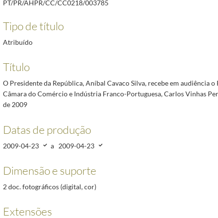
PT/PR/AHPR/CC/CC0218/003785
Francisco Pinto Balsemão, presidente do Grupo Impresa, que se faz acompanhar dos diretores do
a Comemorativa do XXXV Aniversário do 25 de Abril, proferindo um discurso, na Assembleia da 
Tipo de título
ma delegação da Associação Naval de Lisboa, a 27 de abril de 2009
2009-04-27/2009-04-27
Comissão Executiva do Projeto Farol - Thinktank da Delloite, integrado num conjunto de ativi
Atribuído
o Presidente do Comité para as Comemorações dos 150 anos das relações diplomáticas Portugal
Título
o | Wine and History, Festa Pombalina, sendo homenageado como Cidadão Honorário de São Joã
O Presidente da República, Aníbal Cavaco Silva, recebe em audiência o 
Câmara do Comércio e Indústria Franco-Portuguesa, Carlos Vinhas Perei
de 2009
Datas de produção
2009-04-23
a
2009-04-23
Dimensão e suporte
2 doc. fotográficos (digital, cor)
Extensões