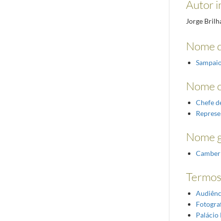
Autor i
Jorge Brilh
Nome d
Sampaio
Nome 
Chefe d
Represe
Nome g
Camber
Termos
Audiênc
Fotograf
Palácio 