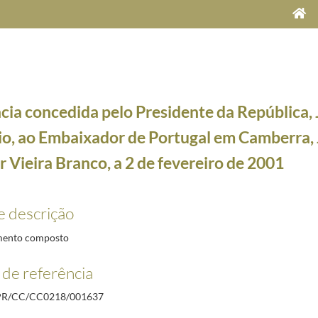
cia concedida pelo Presidente da República, 
o, ao Embaixador de Portugal em Camberra, 
 Vieira Branco, a 2 de fevereiro de 2001
e Maria Cavaco Silva, a 5 de dezembro de 2012
2012-12-05/2012-12-05
e descrição
uste Gulbenkian, onde preside à Sessão de Abertura da Conferência "Políticas de combate à ex
retor Geral da OMPI (Organização Mundial da Propriedade Intelectual), Kamil Idris, a 1 de fe
ento composto
 2001
2001-02-01/2001-02-01
de referência
mbaixador de Portugal na Tunísia, Manuel Moreira de Andrade, a 2 de fevereiro de 2001
2001-
, ao Primeiro-Ministro de São Tomé e Príncipe, Joaquim Rafael Branco, a 15 de setembro de 2
PR/CC/CC0218/001637
Embaixador de Portugal em Camberra, José Ernst Henzler Vieira Branco, a 2 de fevereiro de