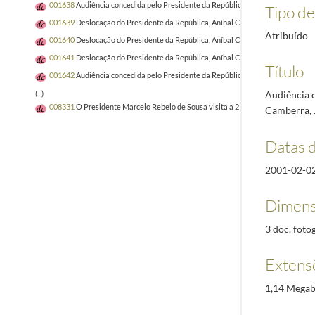
001638
Audiência concedida pelo Presidente da República, Jorge Sampaio, ao 
Tipo de 
001639
Deslocação do Presidente da República, Aníbal Cavaco Silva, a Trás-os
Atribuído
001640
Deslocação do Presidente da República, Aníbal Cavaco Silva, à Escola S
001641
Deslocação do Presidente da República, Aníbal Cavaco Silva, ao Supre
Título
001642
Audiência concedida pelo Presidente da República, Aníbal Cavaco Silva
Audiência 
(...)
008331
O Presidente Marcelo Rebelo de Sousa visita a 21.ª edição da Vindour
Camberra, J
Datas 
2001-02-0
Dimens
3 doc. fotog
Extens
1,14 Megab