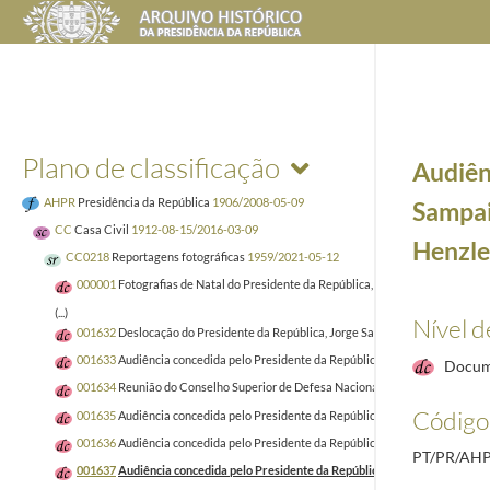
Plano de classificação
Audiên
AHPR
Presidência da República
1906/2008-05-09
Sampai
CC
Casa Civil
1912-08-15/2016-03-09
Henzler
CC0218
Reportagens fotográficas
1959/2021-05-12
000001
Fotografias de Natal do Presidente da República, Aníbal Cavaco Silva 
(...)
Nível d
001632
Deslocação do Presidente da República, Jorge Sampaio, à Fundação Calo
001633
Audiência concedida pelo Presidente da República, Jorge Sampaio, ao Di
Docum
001634
Reunião do Conselho Superior de Defesa Nacional, a 1 de fevereiro de
Código 
001635
Audiência concedida pelo Presidente da República, Jorge Sampaio, ao E
001636
Audiência concedida pelo Presidente da República, Aníbal Cavaco Silva
PT/PR/AH
001637
Audiência concedida pelo Presidente da República, Jorge Sampaio, ao 