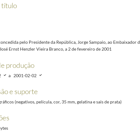
Presidente do Serviço de Prevenção e Tratamento da Toxicodependência, João Goulão, e ao ex
título
-Montes e ao Parque Natural do Douro Internacional, de 12 a 14 de setembro de 2008
2008-09-
ecundária D. Dinis, por ocasião da inauguração da intervenção de reabilitação das suas instal
mo Tribunal de Justiça por ocasião da Sessão Comemorativa dos seus 175 anos, a 16 de setemb
, ao Presidente da Direção dos Empresários pela Inclusão Social, João Rendeiro, a 17 de sete
concedida pelo Presidente da República, Jorge Sampaio, ao Embaixador 
o | Wine and History, Festa Pombalina, sendo homenageado como Cidadão Honorário de São Joã
osé Ernst Henzler Vieira Branco, a 2 de fevereiro de 2001
de produção
2
a
2001-02-02
ão e suporte
ráficos (negativos, película, cor, 35 mm, gelatina e sais de prata)
ões
ytes