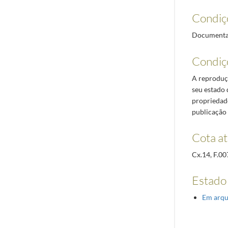
Condiç
Documentaçã
Condiç
A reproduçã
seu estado 
propriedade
publicação 
Cota at
Cx.14, F.00
Estado
Em arqu