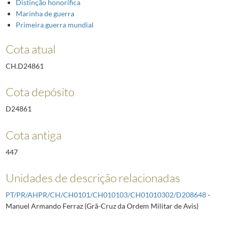
Distinção honorífica
Marinha de guerra
Primeira guerra mundial
Cota atual
CH.D24861
Cota depósito
D24861
Cota antiga
447
Unidades de descrição relacionadas
PT/PR/AHPR/CH/CH0101/CH010103/CH01010302/D208648
-
Manuel Armando Ferraz (Grã-Cruz da Ordem Militar de Avis)